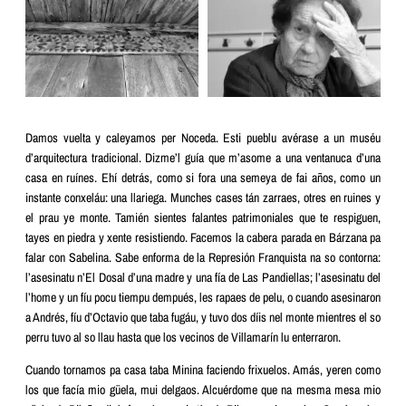
Damos vuelta y caleyamos per Noceda. Esti pueblu avérase a un muséu
d’arquitectura tradicional. Dizme’l guía que m’asome a una ventanuca d’una
casa en ruínes. Ehí detrás, como si fora una semeya de fai años, como un
instante conxeláu: una llariega. Munches cases tán zarraes, otres en ruines y
el prau ye monte. Tamién sientes falantes patrimoniales que te respiguen,
tayes en piedra y xente resistiendo. Facemos la cabera parada en Bárzana pa
falar con Sabelina. Sabe enforma de la Represión Franquista na so contorna:
l’asesinatu n’El Dosal d’una madre y una fía de Las Pandiellas; l’asesinatu del
l’home y un fíu pocu tiempu dempués, les rapaes de pelu, o cuando asesinaron
a Andrés, fíu d’Octavio que taba fugáu, y tuvo dos díis nel monte mientres el so
perru tuvo al so llau hasta que los vecinos de Villamarín lu enterraron.
Cuando tornamos pa casa taba Minina faciendo frixuelos. Amás, yeren como
los que facía mio güela, mui delgaos. Alcuérdome que na mesma mesa mio