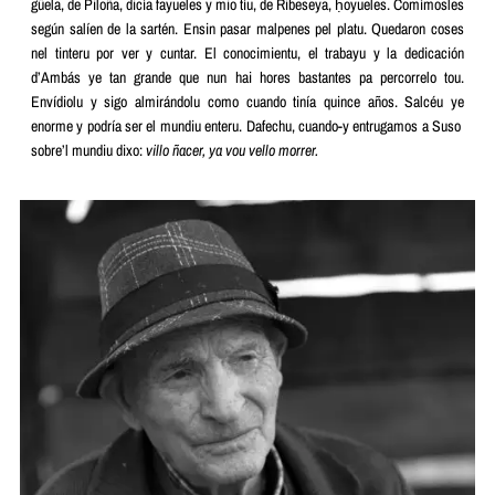
güela, de Piloña, dicía fayueles y mio tíu, de Ribeseya, ḥoyueles. Comímosles
según salíen de la sartén. Ensin pasar malpenes pel platu. Quedaron coses
nel tinteru por ver y cuntar. El conocimientu, el trabayu y la dedicación
d’Ambás ye tan grande que nun hai hores bastantes pa percorrelo tou.
Envídiolu y sigo almirándolu como cuando tinía quince años. Salcéu ye
enorme y podría ser el mundiu enteru. Dafechu, cuando-y entrugamos a Suso
sobre’l mundiu dixo:
villo ñacer, ya vou vello morrer.