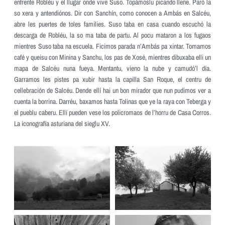
enfrente Robléu y el llugar onde vive Suso. Topámoslu picando lleñe. Paró la
so xera y antendiónos. Dir con Sanchín, como conocen a Ambás en Salcéu,
abre les puertes de toles families. Suso taba en casa cuando escuchó la
descarga de Robléu, la so ma taba de partu. Al pocu mataron a los fugaos
mientres Suso taba na escuela. Ficimos parada n’Ambás pa xintar. Tomamos
café y queisu con Minina y Sanchu, los pas de Xosé, mientres dibuxaba elli un
mapa de Salcéu nuna fueya. Mentantu, vieno la nube y camudó’l día.
Garramos les pistes pa xubir hasta la capilla San Roque, el centru de
cellebración de Salcéu. Dende ellí hai un bon mirador que nun pudimos ver a
cuenta la borrina. Darréu, baxamos hasta Tolinas que ye la raya con Teberga y
el pueblu caberu. Ellí pueden vese los policromaos de l’horru de Casa Corros.
La iconografía asturiana del sieglu XV.