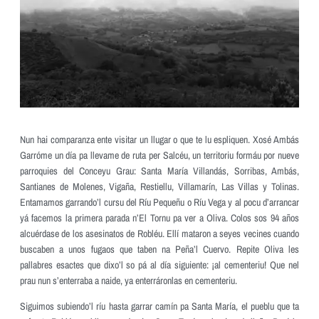
Nun hai comparanza ente visitar un llugar o que te lu espliquen. Xosé Ambás
Garróme un día pa llevame de ruta per Salcéu, un territoriu formáu por nueve
parroquies del Conceyu Grau: Santa María Villandás, Sorribas, Ambás,
Santianes de Molenes, Vigaña, Restiellu, Villamarín, Las Villas y Tolinas.
Entamamos garrando’l cursu del Ríu Pequeñu o Ríu Vega y al pocu d’arrancar
yá facemos la primera parada n’El Tornu pa ver a Oliva. Colos sos 94 años
alcuérdase de los asesinatos de Robléu. Ellí mataron a seyes vecines cuando
buscaben a unos fugaos que taben na Peña’l Cuervo. Repite Oliva les
pallabres esactes que dixo’l so pá al día siguiente: ¡al cementeriu! Que nel
prau nun s’enterraba a naide, ya enterráronlas en cementeriu.
Siguimos subiendo’l ríu hasta garrar camín pa Santa María, el pueblu que ta